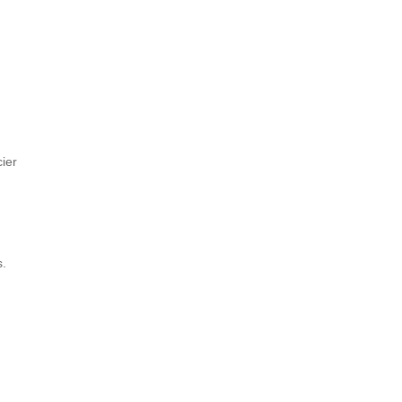
ier
s.
.