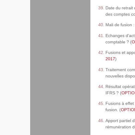
Date du retrait 
des comptes co
Mali de fusion 
Echanges d'acti
comptable ? (
O
Fusions et appo
2017
)
Traitement comp
nouvelles dispo
Résultat opérati
IFRS ? (
OPTION
Fusions à effet 
fusion. (
OPTION
Apport partiel d
rémunération d