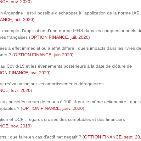
CE, nov. 2020
)
en Argentine : est-il possible d'échapper à l’application de la norme IAS
ANCE, oct. 2020
)
 : exemple d'application d'une norme IFRS dans les comptes annuels d
es françaises (
OPTION FINANCE, juil. 2020
)
ées à effet immédiat ou à effet différé : quels impacts dans les livres de
nte ? (
OPTION FINANCE, juin 2020
)
 au Covid-19 et les événements postérieurs à la date de clôture de
ON FINANCE, avr. 2020
)
ne réévaluation sur les amortissements dérogatoires
CE, févr. 2020
)
deux sociétés sœurs détenues à 100 % par le même actionnaire : quels
ptables ? (
OPTION FINANCE, janv. 2020
)
ation et DCF : regards croisés des comptables et des financiers
CE, nov. 2019
)
ts : que faire en cas d'actif net négatif ? (
OPTION FINANCE, sept. 20