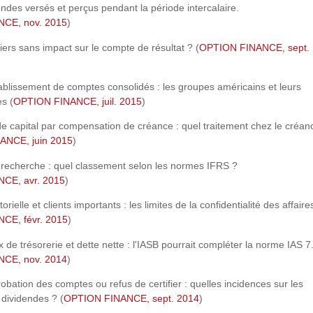
endes versés et perçus pendant la période intercalaire.
CE, nov. 2015
)
ciers sans impact sur le compte de résultat ? (
OPTION FINANCE, sept.
blissement de comptes consolidés : les groupes américains et leurs
es (
OPTION FINANCE, juil. 2015
)
 capital par compensation de créance : quel traitement chez le créanc
ANCE, juin 2015
)
t recherche : quel classement selon les normes IFRS ?
CE, avr. 2015
)
orielle et clients importants : les limites de la confidentialité des affaire
CE, févr. 2015
)
x de trésorerie et dette nette : l'IASB pourrait compléter la norme IAS 7
CE, nov. 2014
)
bation des comptes ou refus de certifier : quelles incidences sur les
 dividendes ? (
OPTION FINANCE, sept. 2014
)