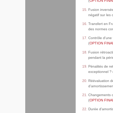
(
OPTION FINAN
Fusion inversée
négatif sur les 
Transfert en Fr
des normes com
Contrôle d'une 
(
OPTION FINAN
Fusion rétroact
pendant la pério
Pénalités de re
exceptionnel ? 
Réévaluation de
d’amortissemen
Changements de
(
OPTION FINAN
Durée d'amortis