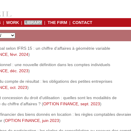
S
|
WORK
|
LIBRARY
|
THE FIRM
|
CONTACT
pal selon IFRS 15 : un chiffre d'affaires à géométrie variable
CE, févr. 2024
)
ionnel : une nouvelle définition dans les comptes individuels
CE, déc. 2023
)
du compte de résultat : les obligations des petites entreprises
CE, oct. 2023
)
 concession du droit d'utilisation : quelles sont les modalités de
du chiffre d'affaires ? (
OPTION FINANCE, sept. 2023
)
inancier des biens donnés en location : les règles comptables devraie
r (
OPTION FINANCE, juin 2023
)
titres de participation : les règles de consolidation au secours des comp