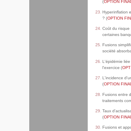
(
OPTION FINAN
Hyperinflation 
? (
OPTION FIN
Coût du risque
certaines banqu
Fusions simplifi
société absorba
L'épidémie liée
l'exercice (
OPTI
L'incidence d'u
(
OPTION FINAN
Fusions entre 
traitements com
Taux d'actualis
(
OPTION FINAN
Fusions et appor