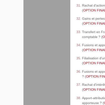
Rachat d'action
(
OPTION FINANC
Gains et pertes
(
OPTION FINAN
Transfert en Fr
comptable ? (
O
Fusions et appor
(
OPTION FINAN
Filialisation d'
(
OPTION FINAN
Fusions et app
? (
OPTION FIN
Rachat d'intérê
(
OPTION FINAN
Apport-attribut
apporteuse ? (