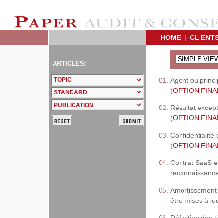
HOME
|
CLIENT
ARTICLES:
Agent ou princi
(
OPTION FINAN
Résultat except
(
OPTION FINAN
Confidentialité 
(
OPTION FINAN
Contrat SaaS et
reconnaissance 
Amortissement f
être mises à jou
Définition des 