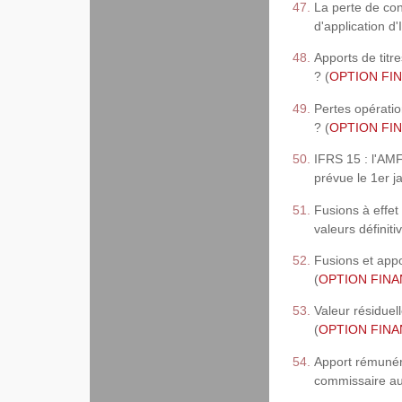
La perte de cont
d'application d'
Apports de titr
? (
OPTION FIN
Pertes opératio
? (
OPTION FIN
IFRS 15 : l'AMF
prévue le 1er j
Fusions à effet 
valeurs définiti
Fusions et appor
(
OPTION FINAN
Valeur résiduel
(
OPTION FINAN
Apport rémunéré
commissaire au