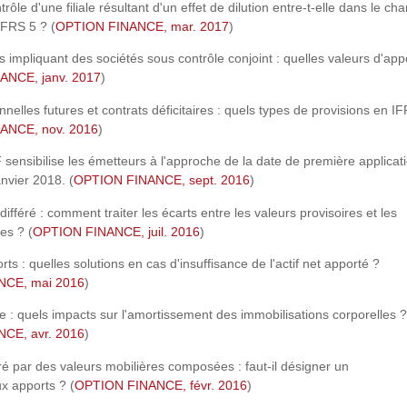
rôle d'une filiale résultant d'un effet de dilution entre-t-elle dans le ch
IFRS 5 ? (
OPTION FINANCE, mar. 2017
)
es impliquant des sociétés sous contrôle conjoint : quelles valeurs d'app
ANCE, janv. 2017
)
nnelles futures et contrats déficitaires : quels types de provisions en I
ANCE, nov. 2016
)
 sensibilise les émetteurs à l'approche de la date de première applicat
anvier 2018. (
OPTION FINANCE, sept. 2016
)
différé : comment traiter les écarts entre les valeurs provisoires et les
ves ? (
OPTION FINANCE, juil. 2016
)
ts : quelles solutions en cas d'insuffisance de l'actif net apporté ?
CE, mai 2016
)
le : quels impacts sur l'amortissement des immobilisations corporelles ?
CE, avr. 2016
)
 par des valeurs mobilières composées : faut-il désigner un
x apports ? (
OPTION FINANCE, févr. 2016
)