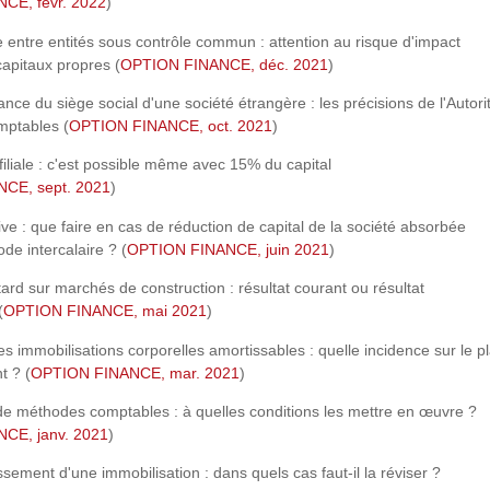
CE, févr. 2022
)
 entre entités sous contrôle commun : attention au risque d'impact
capitaux propres (
OPTION FINANCE, déc. 2021
)
ance du siège social d'une société étrangère : les précisions de l'Autori
ptables (
OPTION FINANCE, oct. 2021
)
filiale : c'est possible même avec 15% du capital
CE, sept. 2021
)
ive : que faire en cas de réduction de capital de la société absorbée
de intercalaire ? (
OPTION FINANCE, juin 2021
)
tard sur marchés de construction : résultat courant ou résultat
(
OPTION FINANCE, mai 2021
)
s immobilisations corporelles amortissables : quelle incidence sur le p
t ? (
OPTION FINANCE, mar. 2021
)
 méthodes comptables : à quelles conditions les mettre en œuvre ?
CE, janv. 2021
)
sement d'une immobilisation : dans quels cas faut-il la réviser ?