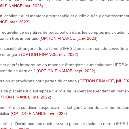
N FINANCE, avr. 2023
)
 location : quel montant amortissable et quelle durée d'amortissement
CE, mar. 2023
)
r équivalence des titres de participation dans les comptes individuels :
ation très imparfaite (
OPTION FINANCE, janv. 2023
)
ne société étrangère : le traitement IFRS d'un instrument de couverture
e étrangère (
OPTION FINANCE, nov. 2022
)
net et prêt intragroupe en monnaie étrangère : quel traitement IFRS lo
nt de ce dernier ? (
OPTION FINANCE, sept. 2022
)
rsion et provisions pour pertes de change (
OPTION FINANCE, juil. 20
de placement d'entreprise : le rôle de l'expert indépendant en matièr
PTION FINANCE, mai 2022
)
obilière et condition suspensive : le fait générateur de la rémunératio
ilier (
OPTION FINANCE, avr. 2022
)
ontrôle : l'incidence des droits de vote potentiels selon la norme IFRS 