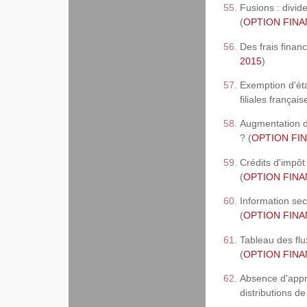
Fusions : divid
(
OPTION FINAN
Des frais finan
2015
)
Exemption d'éta
filiales français
Augmentation de
? (
OPTION FIN
Crédits d'impô
(
OPTION FINAN
Information sect
(
OPTION FINAN
Tableau des flu
(
OPTION FINAN
Absence d'appro
distributions de