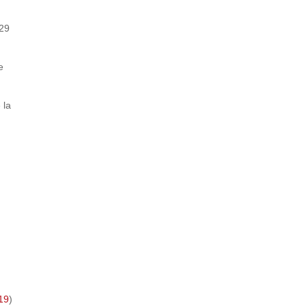
 29
e
 la
19
)