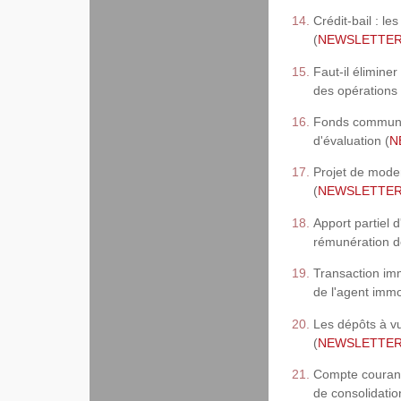
Crédit-bail : l
(
NEWSLETTER, 
Faut-il élimine
des opérations 
Fonds communs 
d'évaluation (
N
Projet de modern
(
NEWSLETTER,
Apport partiel d
rémunération d
Transaction imm
de l'agent immob
Les dépôts à vue
(
NEWSLETTER,
Compte courant 
de consolidatio