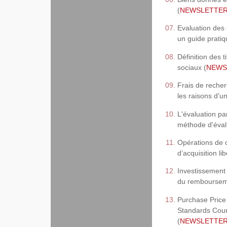
(
NEWSLETTER,
Evaluation des
un guide pratiq
Définition des 
sociaux (
NEWSL
Frais de reche
les raisons d'un
L'évaluation pa
méthode d'évalu
Opérations de c
d’acquisition li
Investissement 
du rembourseme
Purchase Price 
Standards Counc
(
NEWSLETTER,