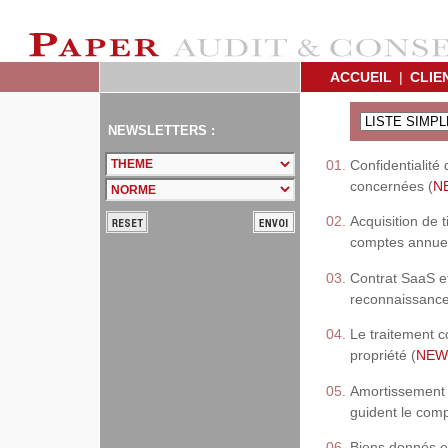
ACCUEIL
|
CLIE
NEWSLETTERS :
Confidentialité
concernées (
N
Acquisition de 
comptes annuel
Contrat SaaS et
reconnaissance 
Le traitement c
propriété (
NEW
Amortissement f
guident le comp
Biens donnés en