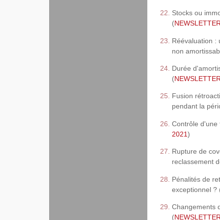
Stocks ou immob
(
NEWSLETTER, 
Réévaluation : 
non amortissab
Durée d'amortis
(
NEWSLETTER, 
Fusion rétroact
pendant la pério
Contrôle d'une 
2021
)
Rupture de cove
reclassement de
Pénalités de re
exceptionnel ? 
Changements de
(
NEWSLETTER, 