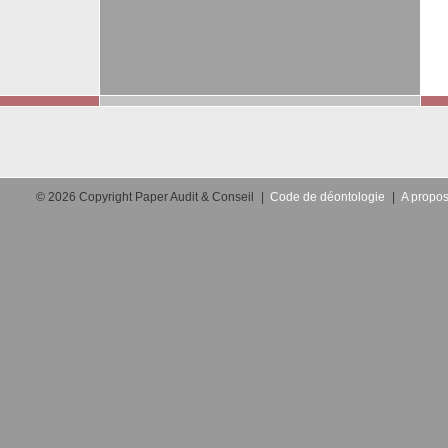
© 2026 Copyright Paper Audit & Conseil
|
Code de déontologie
|
A propos